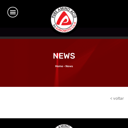
NEWS
Home • News
< voltar