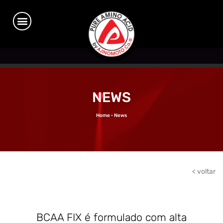
NEWS
Home • News
< voltar
BCAA FIX é formulado com alta