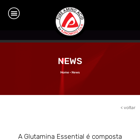
NEWS
Home • News
< voltar
A Glutamina Essential é composta