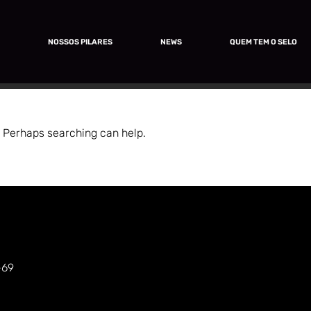
O
NOSSOS PILARES
NEWS
QUEM TEM O SELO
r. Perhaps searching can help.
-69